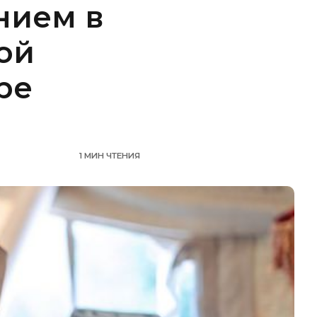
нием в
ой
ре
1 МИН ЧТЕНИЯ