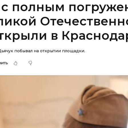
 с полным погруже
ликой Отечественн
ткрыли в Краснода
ьячук побывал на открытии площадки.