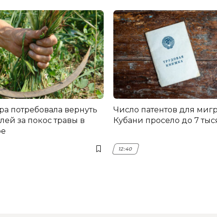
ра потребовала вернуть
Число патентов для мигр
лей за покос травы в
Кубани просело до 7 тыс
ре
12:40