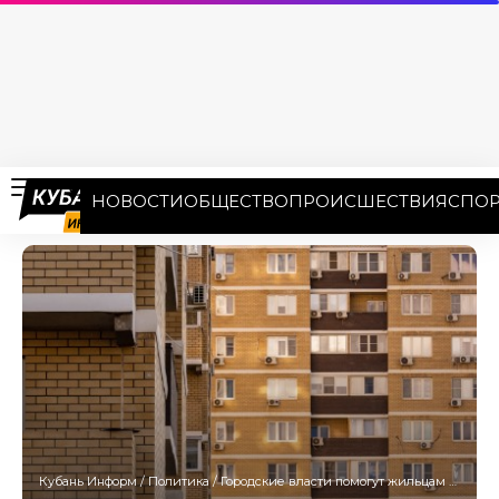
НОВОСТИ
ОБЩЕСТВО
ПРОИСШЕСТВИЯ
СПОР
Кубань Информ
/
Политика
/
Городские власти помогут жильцам поврежденных домов в Краснодаре