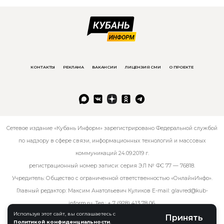
КОНТАКТЫ
РЕКЛАМА
ВАКАНСИИ
ЛИЦЕНЗИЯ СМИ
О ПРОЕКТЕ
Сетевое издание «Кубань Информ» зарегистрировано Федеральной службой
по надзору в сфере связи, информационных технологий и массовых
коммуникаций 24.09.2019 г.
регистрационный номер записи: серия ЭЛ № ФС 77 — 76818.
Учредитель: Общество с ограниченной ответственностью «ОнлайнИнфо».
Главный редактор: Максим Анатольевич Куликов E-mail:
glavred@kub-
inform.ru
. Тел.:
+ 7 (928) 413 78 06
.
Используя этот сайт, вы соглашаетесь с
Принять
Политикой конфиденциальности
.