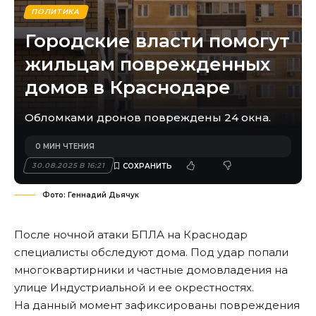
ПОЛИТИКА
Городские власти помогут
жильцам поврежденных
домов в Краснодаре
Обломками дронов повреждены 24 окна.
0 МИН ЧТЕНИЯ
30.08.2025 В 16:21
Фото: Геннадий Дьячук
После ночной атаки БПЛА на Краснодар
специалисты обследуют дома. Под удар попали
многоквартирники и частные домовладения на
улице Индустриальной и ее окрестностях.
На данный момент зафиксированы повреждения