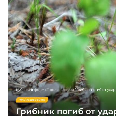
Кубань Информ
/
Происшествия
/
Грибник погиб от удар
ПРОИСШЕСТВИЯ
Грибник погиб от удар