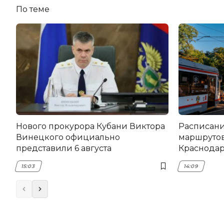
По теме
Нового прокурора Кубани Виктора
Расписани
Винецкого официально
маршрутов
представили 6 августа
Краснодаре
15:03
14:09