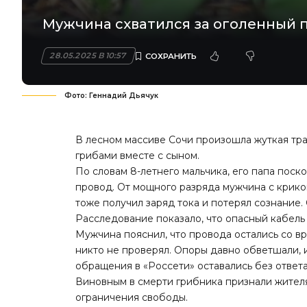
Мужчина схватился за оголенный 
28.05.2025 В 10:57
Фото: Геннадий Дьячук
В лесном массиве Сочи произошла жуткая тра
грибами вместе с сыном.
По словам 8-летнего мальчика, его папа поск
провод. От мощного разряда мужчина с крико
тоже получил заряд тока и потерял сознание.
Расследование показало, что опасный кабель
Мужчина пояснил, что провода остались со вр
никто не проверял. Опоры давно обветшали, и
обращения в «Россети» оставались без ответ
Виновным в смерти грибника признали жителя 
ограничения свободы.