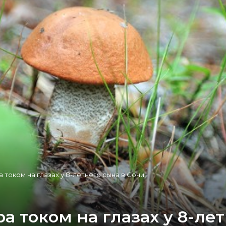
а током на глазах у 8-летнего сына в Сочи
а током на глазах у 8-ле