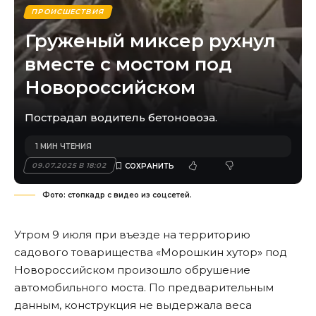
ПРОИСШЕСТВИЯ
Груженый миксер рухнул
вместе с мостом под
Новороссийском
Пострадал водитель бетоновоза.
1 МИН ЧТЕНИЯ
09.07.2025 В 18:02
Фото: стопкадр с видео из соцсетей.
Утром 9 июля при въезде на территорию
садового товарищества «Морошкин хутор» под
Новороссийском произошло обрушение
автомобильного моста. По предварительным
данным, конструкция не выдержала веса