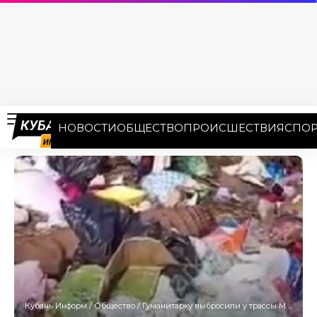
НОВОСТИ
ОБЩЕСТВО
ПРОИСШЕСТВИЯ
СПОР
Кубань Информ
/
Общество
/
Гуманитарку выбросили у трассы Майкоп — Апшеронск