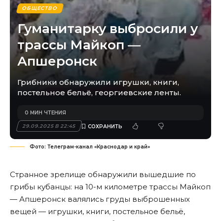
ОБЩЕСТВО
Гуманитарку выбросили у
трассы Майкоп —
Апшеронск
Грибники обнаружили игрушки, книги,
постельное бельё, георгиевские ленты.
0 МИН ЧТЕНИЯ
29.09.2025 В 22:45
Фото: Телеграм-канал «Краснодар и край»
Странное зрелище обнаружили вышедшие по
грибы кубанцы: на 10-м километре трассы Майкоп
— Апшеронск валялись груды выброшенных
вещей — игрушки, книги, постельное бельё,