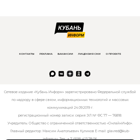
КОНТАКТЫ
РЕКЛАМА
ВАКАНСИИ
ЛИЦЕНЗИЯ СМИ
О ПРОЕКТЕ
Сетевое издание «Кубань Информ» зарегистрировано Федеральной службой
по надзору в сфере связи, информационных технологий и массовых
коммуникаций 24.09.2019 г.
регистрационный номер записи: серия ЭЛ № ФС 77 — 76818.
Учредитель: Общество с ограниченной ответственностью «ОнлайнИнфо».
Главный редактор: Максим Анатольевич Куликов E-mail:
glavred@kub-
inform.ru
. Тел.:
+ 7 (928) 413 78 06
.