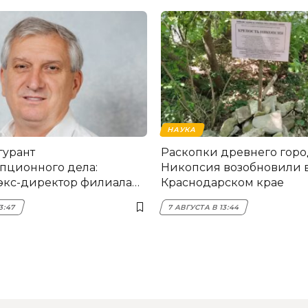
НАУКА
гурант
Раскопки древнего горо
пционного дела:
Никопсия возобновили 
экс-директор филиала
Краснодарском крае
мска
3:47
7 АВГУСТА В 13:44