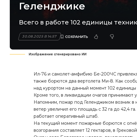
Геленджике
Всего в работе 102 единицы техник
30.08.2025 В 14:57
Изображение сгенерировано ИИ
Ил-76 и самолет-амфибию Бе-200ЧС привлекл
также борются два вертолета Ми-8. Как сооб
над курортом на данный момент 102 единицы 
Кроме того, в ликвидации очагов принимают 
Напомним
, пожар под Геленджиком возник в н
ветер увеличил его площадь с 32 га до 42,4 
работает оперативный штаб.
На текущий момент пожарные борются с огнё
возгорания составляет 12 гектаров, в Греково