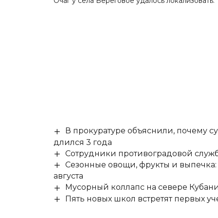
Очаг у села Береговое удалось локализовать.
В прокуратуре объяснили, почему су
длился 3 года
Сотрудники противоградовой служб
Сезонные овощи, фрукты и выпечка:
августа
Мусорный коллапс на севере Кубан
Пять новых школ встретят первых уч