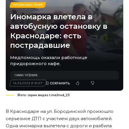
ПРОИСШЕСТВИЯ
Иномарка влетела в
автобусную остановку в
Краснодаре: есть
пострадавшие
Медпомощь оказали работнице
придорожного кафе.
1 МИН ЧТЕНИЯ
14.05.2025 В 16:07
Фото: скрин видео t.me/mvd_23
В Краснодаре на ул. Бородинской произошло
серьезное ДТП с участием двух автомобилей.
Одна иномарка вылетела с дороги и разбила