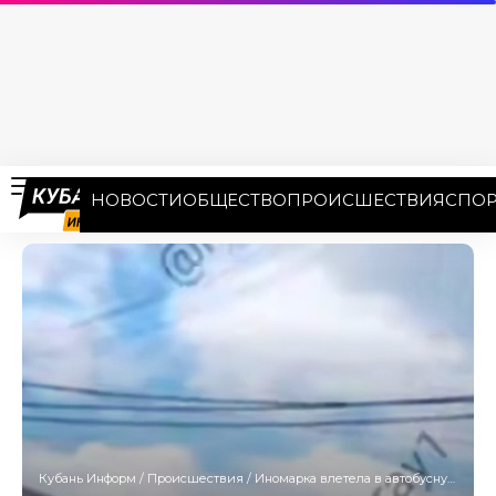
НОВОСТИ
ОБЩЕСТВО
ПРОИСШЕСТВИЯ
СПОР
Кубань Информ
/
Происшествия
/
Иномарка влетела в автобусную остановку в Краснодаре: есть пострадавшие