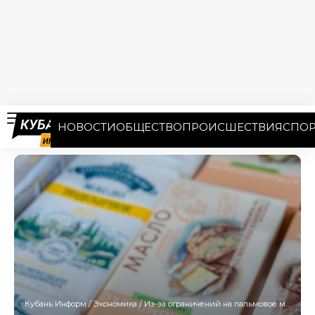
НОВОСТИ
ОБЩЕСТВО
ПРОИСШЕСТВИЯ
СПОР
Кубань Информ
/
Экономика
/
Из-за ограничений на пальмовое масло «молочка» на Кубани может подорожать вдвое