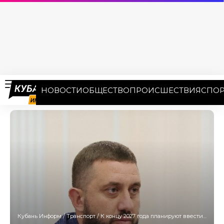
НОВОСТИ
ОБЩЕСТВО
ПРОИСШЕСТВИЯ
СПОР
Кубань Информ
/
Транспорт
/
К концу 2027 года планируют ввести в эксплуатацию более 460 км дорог на Кубани