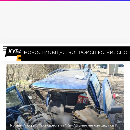
НОВОСТИ
ОБЩЕСТВО
ПРОИСШЕСТВИЯ
СПОР
Кубань Информ
/
Происшествия
/
КамАЗ смял легковушку под Краснодаром