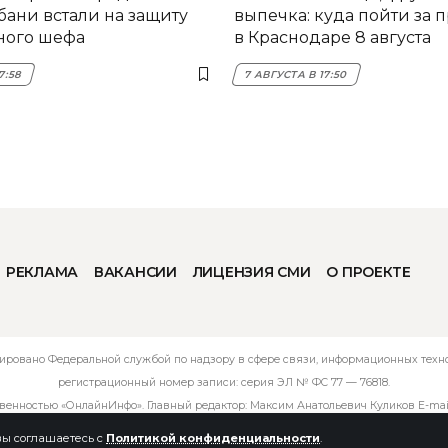
бани встали на защиту
выпечка: куда пойти за 
ного шефа
в Краснодаре 8 августа
7:58
7 АВГУСТА В 17:50
РЕКЛАМА
ВАКАНСИИ
ЛИЦЕНЗИЯ СМИ
О ПРОЕКТЕ
ировано Федеральной службой по надзору в сфере связи, информационных технол
регистрационный номер записи: серия ЭЛ № ФС 77 — 76818.
твенностью «ОнлайнИнфо». Главный редактор: Максим Анатольевич Куликов E-mai
 вы соглашаетесь с
Политикой конфиденциальности
.