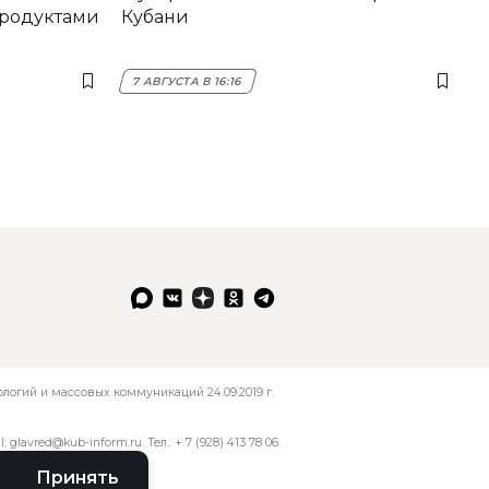
продуктами
Кубани
7 АВГУСТА В 16:16
огий и массовых коммуникаций 24.09.2019 г.
l:
glavred@kub-inform.ru
. Тел.:
+ 7 (928) 413 78 06
.
Принять