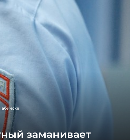
-Лабинске
стный заманивает