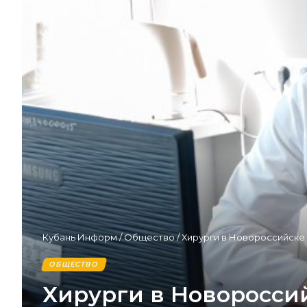
Кубань Информ
/
Общество
/
Хирурги в Новороссийске 
ОБЩЕСТВО
Хирурги в Новороссий