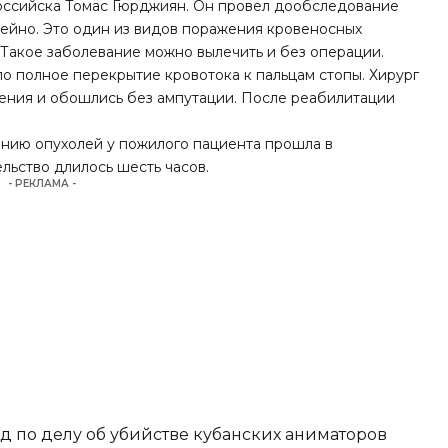
оссийска Томас Гюрджиян. Он провел дообследование
 Рейно. Это один из видов поражения кровеносных
 Такое заболевание можно вылечить и без операции.
ло полное перекрытие кровотока к пальцам стопы. Хирург
чения и обошлись без ампутации. После реабилитации
ению опухолей у пожилого пациента прошла в
льство длилось шесть часов.
- РЕКЛАМА -
д по делу об убийстве кубанских аниматоров