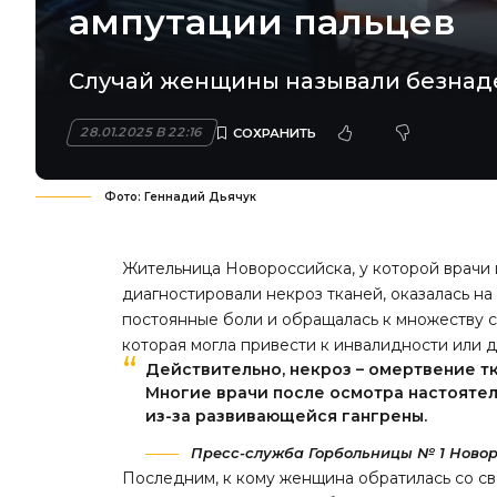
ампутации пальцев
Случай женщины называли безна
28.01.2025 В 22:16
Фото: Геннадий Дьячук
Жительница Новороссийска, у которой врачи
диагностировали некроз тканей, оказалась н
постоянные боли и обращалась к множеству сп
которая могла привести к инвалидности или 
Действительно, некроз – омертвение тк
Многие врачи после осмотра настояте
из-за развивающейся гангрены.
Пресс-служба Горбольницы № 1 Новор
Последним, к кому женщина обратилась со с