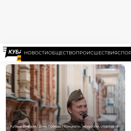
НОВОСТИ
ОБЩЕСТВО
ПРОИСШЕСТВИЯ
СПОР
Кубань Информ
/
День Победы
/
Концерты, экскурсии, спортсостязания: 5 тысяч мероприятий проходят на Кубани в честь юбилея Победы