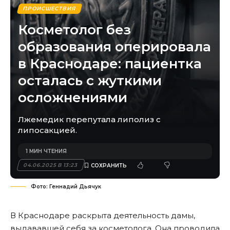
ПРОИСШЕСТВИЯ
Косметолог без
образования оперировала
в Краснодаре: пациентка
осталась с жуткими
осложнениями
Лжемедик перепутала липолиз с
липосакцией.
1 МИН ЧТЕНИЯ
04.06.2025 В 13:23
Фото: Геннадий Дьячук
В Краснодаре раскрыта деятельность дамы,
выдававшей себя за косметолога. Она проводила