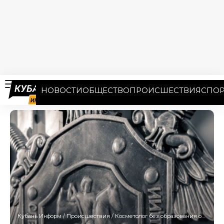
НОВОСТИ
ОБЩЕСТВО
ПРОИСШЕСТВИЯ
СПОР
Кубань Информ
/
Происшествия
/
Косметолог без образования оперировала в Краснодаре: пациентка осталась с жуткими осложнениями