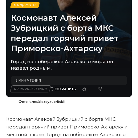
ОБЩЕСТВО
Космонавт Алексей
Зубрицкий с борта МКС
передал горячий привет
Приморско-Ахтарску
Город на побережье Азовского моря он
назвал родным.
2 МИН ЧТЕНИЯ
09.05.2025 В 17:08
Фото: t.me/alexeyzubritskii
Космонавт Алексей Зубрицкий с борта МКС
передал горячий привет Приморско-Ахтарску и
местной школе. Город на побережье Азовского