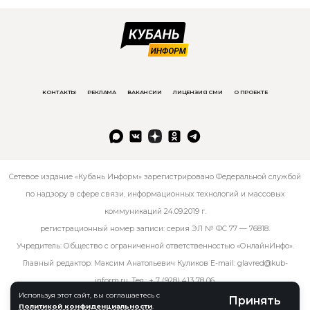
КОНТАКТЫ
РЕКЛАМА
ВАКАНСИИ
ЛИЦЕНЗИЯ СМИ
О ПРОЕКТЕ
Сетевое издание «Кубань Информ» зарегистрировано Федеральной службой
по надзору в сфере связи, информационных технологий и массовых
коммуникаций 24.09.2019 г.
регистрационный номер записи: серия ЭЛ № ФС 77 — 76818.
Учредитель: Общество с ограниченной ответственностью «ОнлайнИнфо».
Главный редактор: Максим Анатольевич Куликов E-mail:
glavred@kub-
inform.ru
. Тел.:
+ 7 (928) 413 78 06
.
Используя этот сайт, вы соглашаетесь с
Принять
Политикой конфиденциальности
.