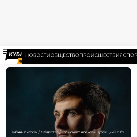
НОВОСТИ
ОБЩЕСТВО
ПРОИСШЕСТВИЯ
СПОР
Кубань Информ
/
Общество
/
Космонавт Алексей Зубрицкий с борта МКС передал горячий привет Приморско-Ахтарску