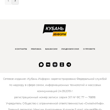
КОНТАКТЫ
РЕКЛАМА
ВАКАНСИИ
ЛИЦЕНЗИЯ СМИ
О ПРОЕКТЕ
Сетевое издание «Кубань Информ» зарегистрировано Федеральной службой
по надзору в сфере связи, информационных технологий и массовых
коммуникаций 24.09.2019 г.
регистрационный номер записи: серия ЭЛ № ФС 77 — 76818.
Учредитель: Общество с ограниченной ответственностью «ОнлайнИнфо».
Главный редактор: Максим Анатольевич Куликов E-mail:
glavred@kub-