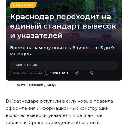
ОБЩЕСТВО
Краснодар переходит на
единый стандарт вывесок
и указателей
Время на замену новых табличек – от 3 до 9
месяцев.
1 МИН ЧТЕНИЯ
19.06.2025 В 16:44
Фото: Геннадий Дьячук
В Краснодаре вступили в силу новые правила
оформления информационных конструкций,
включая вывески, указатели и рекламные
таблички. Сроки приведения объектов в