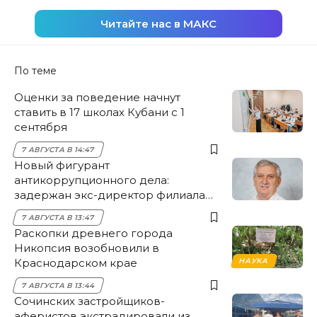
Читайте нас в МАКС
По теме
Оценки за поведение начнут
ставить в 17 школах Кубани с 1
сентября
7 АВГУСТА В 14:47
Новый фигурант
антикоррупционного дела:
задержан экс-директор филиала
НЭСК Крымска
7 АВГУСТА В 13:47
Раскопки древнего города
Никопсия возобновили в
Краснодарском крае
НАУКА
7 АВГУСТА В 13:44
Сочинских застройщиков-
аферистов экстрадировали из