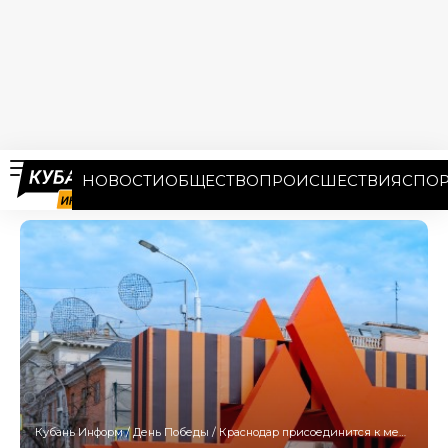
НОВОСТИ
ОБЩЕСТВО
ПРОИСШЕСТВИЯ
СПОР
Кубань Информ
/
День Победы
/
Краснодар присоединится к международной эстафете «Инженеры Победы»