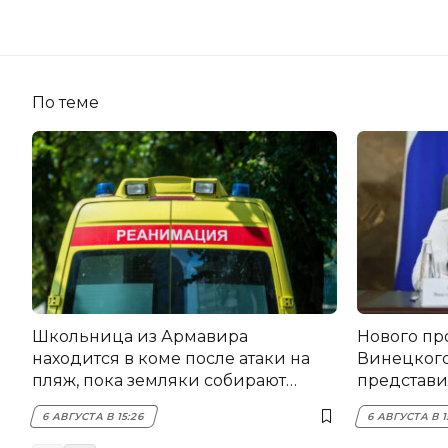
По теме
Школьница из Армавира
Нового пр
находится в коме после атаки на
Винецког
пляж, пока земляки собирают
представил
помощь
6 АВГУСТА В 15:26
6 АВГУСТА В 1