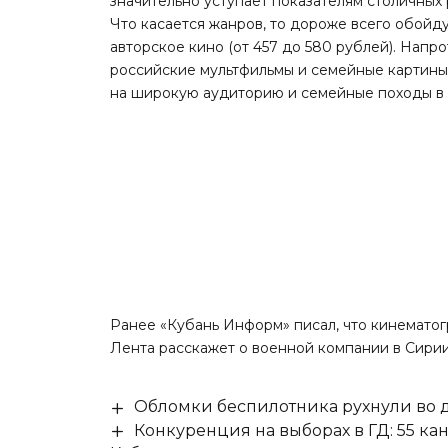
значительно уступает показателям столичных 
Что касается жанров, то дороже всего обой
авторское кино (от 457 до 580 рублей). Нап
российские мультфильмы и семейные картины (
на широкую аудиторию и семейные походы в к
Ранее «Кубань Информ»
писал
, что кинемат
Лента расскажет о военной компании в Сирии
Обломки беспилотника рухнули во д
Конкуренция на выборах в ГД: 55 ка