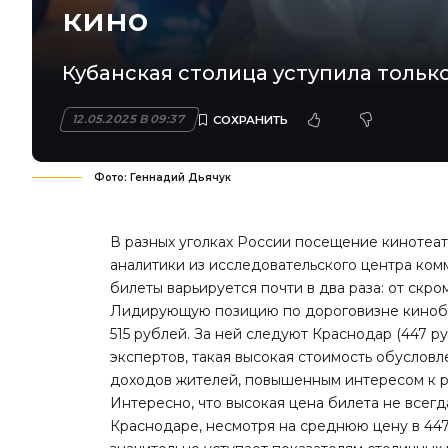
кино
Кубанская столица уступила тольк
12.05.2025 В 09:37
Фото: Геннадий Дьячук
В разных уголках России посещение кинотеа
аналитики из исследовательского центра ко
билеты варьируется почти в два раза: от скро
Лидирующую позицию по дороговизне кинобил
515 рублей. За ней следуют Краснодар (447 р
экспертов, такая высокая стоимость обуслов
доходов жителей, повышенным интересом к р
Интересно, что высокая цена билета не всег
Краснодаре, несмотря на среднюю цену в 447