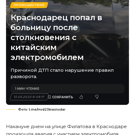
ПРОИСШЕСТВИЯ
Краснодарец попал в
больницу после
столкновения с
китайским
электромобилем
Причиной ДТП стало нарушение правил
разворота.
1 МИН ЧТЕНИЯ
13.05.2025 В 08:17
Фото: t.me/mvd23krasnodar
Накануне днем на улице Филатова в Краснодаре
произошла авария с участием электромобиля.