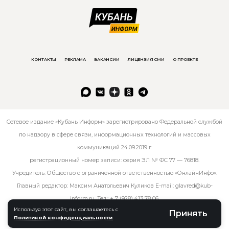
КОНТАКТЫ
РЕКЛАМА
ВАКАНСИИ
ЛИЦЕНЗИЯ СМИ
О ПРОЕКТЕ
Сетевое издание «Кубань Информ» зарегистрировано Федеральной службой
по надзору в сфере связи, информационных технологий и массовых
коммуникаций 24.09.2019 г.
регистрационный номер записи: серия ЭЛ № ФС 77 — 76818.
Учредитель: Общество с ограниченной ответственностью «ОнлайнИнфо».
Главный редактор: Максим Анатольевич Куликов E-mail:
glavred@kub-
inform.ru
. Тел.:
+ 7 (928) 413 78 06
.
Используя этот сайт, вы соглашаетесь с
Принять
Политикой конфиденциальности
.
© kub-inform 2026