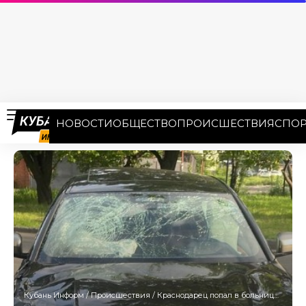
НОВОСТИ
ОБЩЕСТВО
ПРОИСШЕСТВИЯ
СПОР
Кубань Информ
/
Происшествия
/
Краснодарец попал в больницу после столкновения с китайским электромобилем