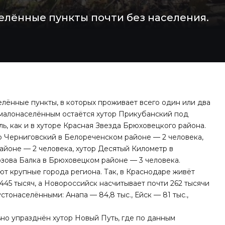
елённые пункты почти без населения.
лённые пункты, в которых проживает всего один или два
 малонаселённым остаётся хутор Прикубанский под
ь, как и в хуторе Красная Звезда Брюховецкого района.
ор Черниговский в Белореченском районе — 2 человека,
айоне — 2 человека, хутор Десятый Километр в
зова Балка в Брюховецком районе — 3 человека.
т крупные города региона. Так, в Краснодаре живёт
 445 тысяч, а Новороссийск насчитывает почти 262 тысячи
тонаселёнными: Анапа — 84,8 тыс., Ейск — 81 тыс.,
о упразднён хутор Новый Путь, где по данным