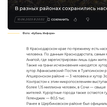
В разных районах сохранились нас
10.06.2025 В 20:32
Фото: «Кубань Информ»
В Краснодарском крае по-прежнему есть насе
человека. По данным Краснодарстата, самым
Анапой, где зарегистрирован лишь один жител
Также на грани исчезновения находятся: хут
хутор Афанасьевский Постик в Туапсинском р
Апшеронском районе — 3 человека и хутор Зо
Контрастом к этим микропоселениям выступаю
более 1,15 миллиона человек, в Сочи — свыше
жителей. Курортные города также остаются гус
Геленджик — 80,5 тыс.
Ранее в Щербиновском районе был официальн