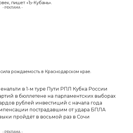
ловек, пишет
«Ъ-Кубань»
.
- РЕКЛАМА -
высила рождаемость в Краснодарском крае.
енальти в 1-м туре Пути РПЛ Кубка России
ртий в бюллетене на парламентских выборах
ардов рублей инвестиций с начала года
омпенсации пострадавшим от удара БПЛА
ыки пройдёт в восьмой раз в Сочи
- РЕКЛАМА -