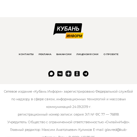
КОНТАКТЫ
РЕКЛАМА
ВАКАНСИИ
ЛИЦЕНЗИЯ СМИ
О ПРОЕКТЕ
Сетевое издание «Кубань Информ» зарегистрировано Федеральной службой
по надзору в сфере связи, информационных технологий и массовых
коммуникаций 24.09.2019 г.
регистрационный номер записи: серия ЭЛ № ФС 77 — 76818.
Учредитель: Общество с ограниченной ответственностью «ОнлайнИнфо».
Главный редактор: Максим Анатольевич Куликов E-mail:
glavred@kub-