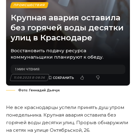
ПРОИСШЕСТВИЯ
Крупная авария оставила
без горячей воды десятки
улиц в Краснодаре
Восстановить подачу ресурса
коммунальщики планируют к обеду.
1 МИН ЧТЕНИЯ
11.08.2025 В 08:36
Фото: Геннадий Дьячук
Не все краснодарцы успели принять душ утром
понедельника. Крупная авария оставила без
горячей воды десятки улиц. Прорыв обнаружили
на сетях на улице Октябрьской, 26.