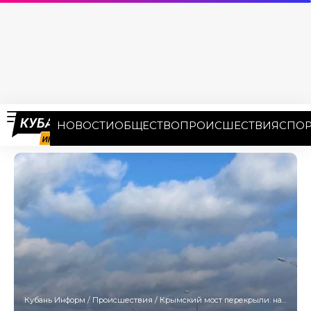
НОВОСТИ
ОБЩЕСТВО
ПРОИСШЕСТВИЯ
СПОР
Кубань Информ
/
Происшествия
/
Крымский мост перекрыли: на Кубани объявлена авиационная опасность