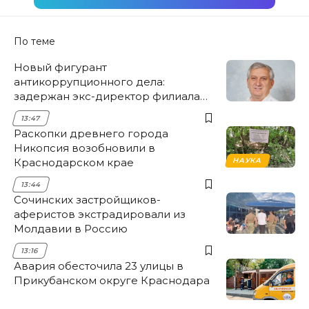
По теме
Новый фигурант
антикоррупционного дела:
задержан экс-директор филиала
НЭСК Крымска
13:47
Раскопки древнего города
Никопсия возобновили в
Краснодарском крае
НАУКА
13:44
Сочинских застройщиков-
аферистов экстрадировали из
Молдавии в Россию
13:16
Авария обесточила 23 улицы в
Прикубанском округе Краснодара