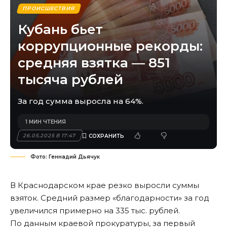
ПРОИСШЕСТВИЯ
Кубань бьет
коррупционные рекорды:
средняя взятка — 851
тысяча рублей
За год сумма выросла на 64%.
1 МИН ЧТЕНИЯ
26.05.2025 В 17:47
Фото: Геннадий Дьячук
В Краснодарском крае резко выросли суммы
взяток. Средний размер «благодарности» за год
увеличился примерно на 335 тыс. рублей.
По данным краевой прокуратуры, за первый