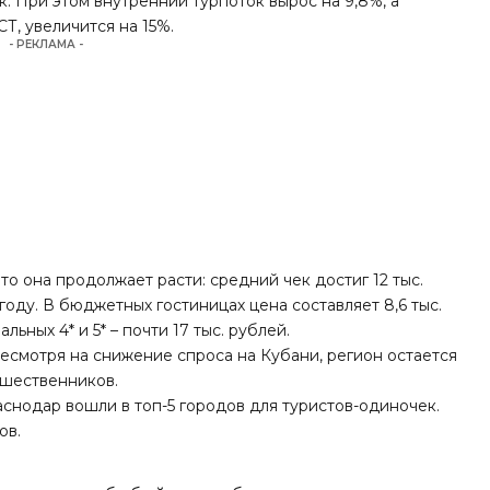
к. При этом внутренний турпоток вырос на 9,8%, а
Т, увеличится на 15%.
- РЕКЛАМА -
то она продолжает расти: средний чек достиг 12 тыс.
 году. В бюджетных гостиницах цена составляет 8,6 тыс.
иальных 4* и 5* – почти 17 тыс. рублей.
 несмотря на снижение спроса на Кубани, регион остается
ешественников.
раснодар вошли в топ-5 городов для туристов-одиночек.
ов.