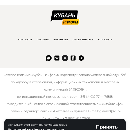
КОНТАКТЫ
РЕКЛАМА
ВАКАНСИИ
ЛИЦЕНЗИЯ СМИ
О ПРОЕКТЕ
Сетевое издание «Кубань Информ» зарегистрировано Федеральной службой
по надзору в сфере связи, информационных технологий и массовых
коммуникаций 24.09.2019 г.
регистрационный номер записи: серия ЭЛ № ФС 77 — 76818.
Учредитель: Общество с ограниченной ответственностью «ОнлайнИнфо».
Главный редактор: Максим Анатольевич Куликов E-mail:
glavred@kub-
inform.ru
. Тел.:
+ 7 (928) 413 78 06
.
Используя этот сайт, вы соглашаетесь с
Принять
Политикой конфиденциальности
.