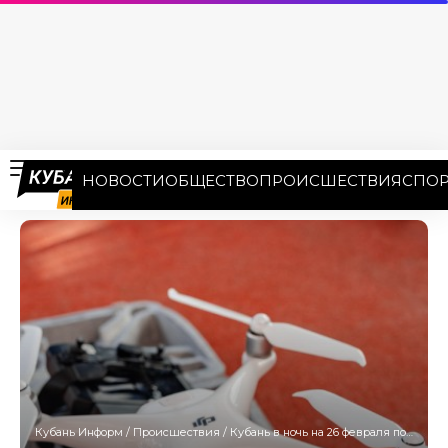
НОВОСТИ
ОБЩЕСТВО
ПРОИСШЕСТВИЯ
СПОР
Кубань Информ
/
Происшествия
/
Кубань в ночь на 26 февраля подверглась самой массированной атаке ВСУ