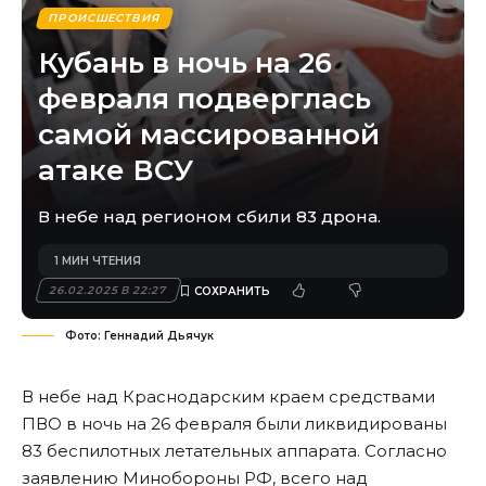
ПРОИСШЕСТВИЯ
Кубань в ночь на 26
февраля подверглась
самой массированной
атаке ВСУ
В небе над регионом сбили 83 дрона.
1 МИН ЧТЕНИЯ
26.02.2025 В 22:27
Фото: Геннадий Дьячук
В небе над Краснодарским краем средствами
ПВО в ночь на 26 февраля были ликвидированы
83 беспилотных летательных аппарата. Согласно
заявлению Минобороны РФ, всего над