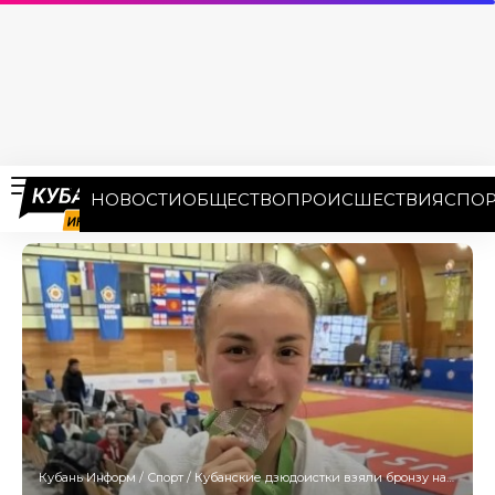
НОВОСТИ
ОБЩЕСТВО
ПРОИСШЕСТВИЯ
СПОР
Кубань Информ
/
Спорт
/
Кубанские дзюдоистки взяли бронзу на Кубке Европы