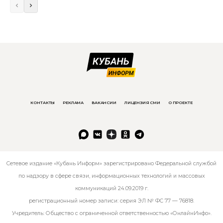
КОНТАКТЫ
РЕКЛАМА
ВАКАНСИИ
ЛИЦЕНЗИЯ СМИ
О ПРОЕКТЕ
Сетевое издание «Кубань Информ» зарегистрировано Федеральной службой
по надзору в сфере связи, информационных технологий и массовых
коммуникаций 24.09.2019 г.
регистрационный номер записи: серия ЭЛ № ФС 77 — 76818.
Учредитель: Общество с ограниченной ответственностью «ОнлайнИнфо».