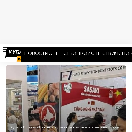
НОВОСТИ
ОБЩЕСТВО
ПРОИСШЕСТВИЯ
СПОР
Кубань Информ
/
Бизнес
/
Кубанские компании представят горох, чечевицу и мед на выставке во Вьетнаме