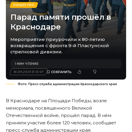
ОБЩЕСТВО
Парад памяти прошёл в
Краснодаре
Мероприятие приурочили к 80-летию
возвращения с фронта 9-й Пластунской
стрелковой дивизии.
1 МИН ЧТЕНИЯ
16.09.2025 В 12:47
Фото: Пресс-служба администрации Краснодарского края
В Краснодаре на Площади Победы, возле
мемориала, посвященного Великой
Отечественной войне, прошёл парад. В нём
приняли участие более 120 человек, сообщает
пресс-служба администрации края.