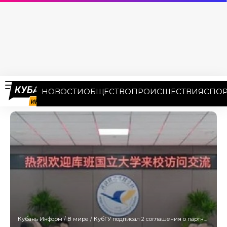
НОВОСТИ
ОБЩЕСТВО
ПРОИСШЕСТВИЯ
СПОР
Кубань Информ
/
В мире
/
КубГУ подписал 2 соглашения о партнерстве с школами Шицзячжуана