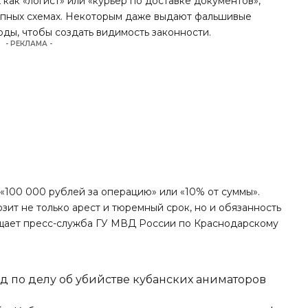
как «логист» или «курьер по доставке документов»,
тупных схемах. Некоторым даже выдают фальшивые
оды, чтобы создать видимость законности.
- РЕКЛАМА -
: «100 000 рублей за операцию» или «10% от суммы».
зит не только арест и тюремный срок, но и обязанность
щает
пресс-служба ГУ МВД России по Краснодарскому
д по делу об убийстве кубанских аниматоров