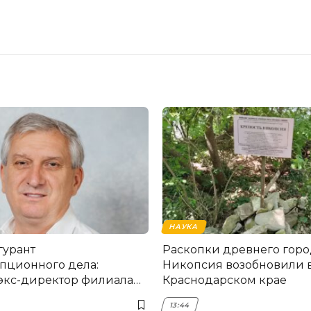
НАУКА
гурант
Раскопки древнего горо
пционного дела:
Никопсия возобновили 
экс-директор филиала
Краснодарском крае
мска
13:44