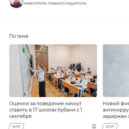
ЗАМЕСТИТЕЛЬ ГЛАВНОГО РЕДАКТОРА
По теме
Оценки за поведение начнут
Новый фи
ставить в 17 школах Кубани с 1
антикорру
сентября
задержан 
НЭСК Кры
14:47
13:47