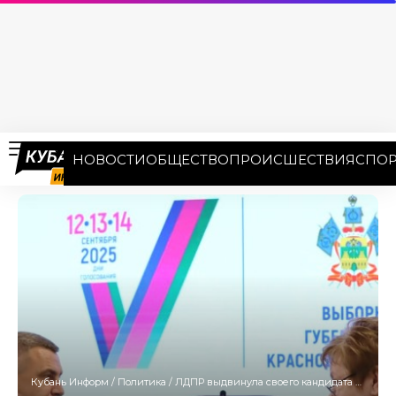
НОВОСТИ
ОБЩЕСТВО
ПРОИСШЕСТВИЯ
СПОР
Кубань Информ
/
Политика
/
ЛДПР выдвинула своего кандидата на пост губернатора Кубани