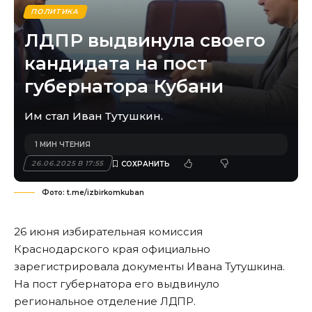
ПОЛИТИКА
ЛДПР выдвинула своего
кандидата на пост
губернатора Кубани
Им стал Иван Тутушкин.
1 МИН ЧТЕНИЯ
26.06.2025 В 17:55
Фото: t.me/izbirkomkuban
26 июня избирательная комиссия
Краснодарского края официально
зарегистрировала документы Ивана Тутушкина.
На пост губернатора его выдвинуло
региональное отделение ЛДПР.