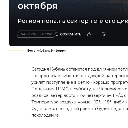
октября
Регион попал в сектор теплого цик
04.10.2025 В 09:12
Фото: «Кубань Информ»
Сегодня Кубань останется под влиянием тёпло
По прогнозам синоптиков, дождей на террито
усилят поступление в регион хорошо прогрето
По данным ЦГМС, в субботу, на Черноморско
осадков, ветер восточной четверти 6–11 м/с, с
Температура воздуха: ночью +13°…+18°, днём 
Однако этот погодный реванш будет недолги
похолодание.