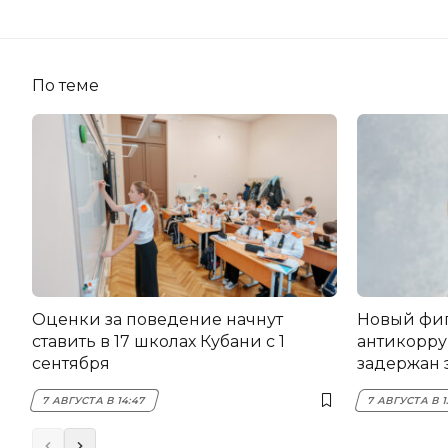
По теме
Оценки за поведение начнут
Новый фи
ставить в 17 школах Кубани с 1
антикорру
сентября
задержан 
НЭСК Кры
7 АВГУСТА В 14:47
7 АВГУСТА В 1