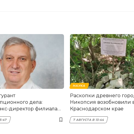
НАУКА
гурант
Раскопки древнего горо
пционного дела:
Никопсия возобновили 
экс-директор филиала
Краснодарском крае
мска
3:47
7 АВГУСТА В 13:44