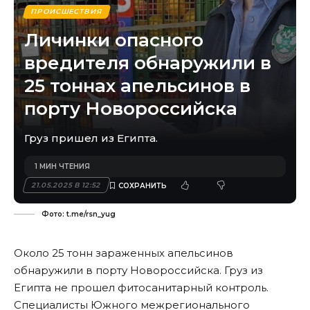
ПРОИСШЕСТВИЯ
Личинки опасного
вредителя обнаружили в
25 тоннах апельсинов в
порту Новороссийска
Груз пришел из Египта.
1 МИН ЧТЕНИЯ
21.05.2025 В 12:52
Фото: t.me/rsn_yug
Около 25 тонн зараженных апельсинов
обнаружили в порту Новороссийска. Груз из
Египта не прошел фитосанитарный контроль.
Специалисты Южного межрегионального