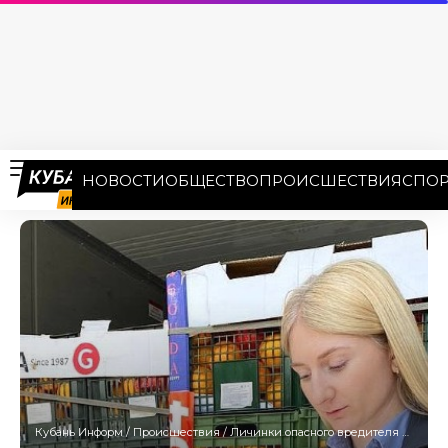
НОВОСТИ
ОБЩЕСТВО
ПРОИСШЕСТВИЯ
СПОР
Кубань Информ
/
Происшествия
/
Личинки опасного вредителя обнаружили в 25 тоннах апельсинов в порту Новороссийска