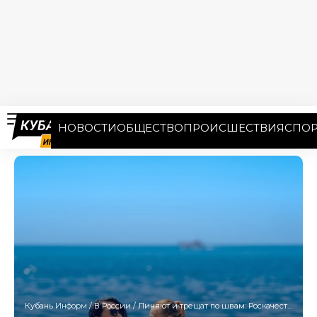
НОВОСТИ
ОБЩЕСТВО
ПРОИСШЕСТВИЯ
СПОР
Кубань Информ
/
В России
/
Линяют и трещат по швам: Роскачество выявило нарушения в женских купальниках 18 брендов