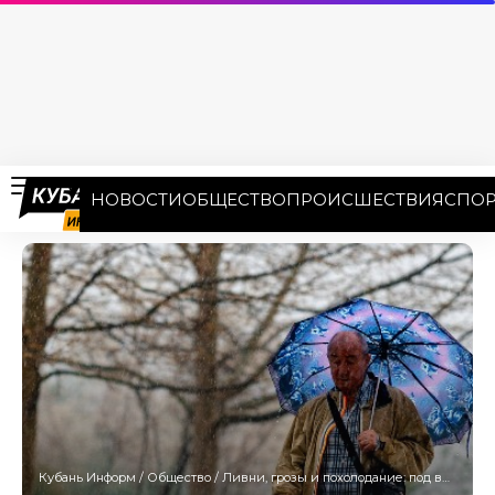
НОВОСТИ
ОБЩЕСТВО
ПРОИСШЕСТВИЯ
СПОР
Кубань Информ
/
Общество
/
Ливни, грозы и похолодание: под влиянием холодного фронта оказался Краснодарский край