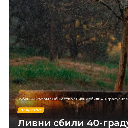
Кубань Информ
/
Общество
/
Ливни сбили 40-градусное
ОБЩЕСТВО
Ливни сбили 40-град