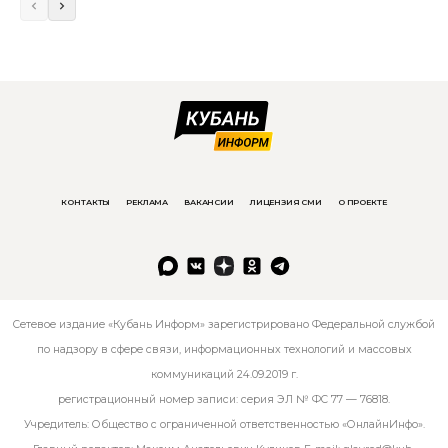
КОНТАКТЫ
РЕКЛАМА
ВАКАНСИИ
ЛИЦЕНЗИЯ СМИ
О ПРОЕКТЕ
Сетевое издание «Кубань Информ» зарегистрировано Федеральной службой
по надзору в сфере связи, информационных технологий и массовых
коммуникаций 24.09.2019 г.
регистрационный номер записи: серия ЭЛ № ФС 77 — 76818.
Учредитель: Общество с ограниченной ответственностью «ОнлайнИнфо».