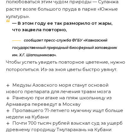
полюбоваться этим чудом природы — Суланжа
растет возле большого пруда в парке «Южные
культуры».
— В этом году ее так разморило от жары,
что зацвела повторно,
сообщает пресс-служба ФГБУ «Кавказский
государственный природный биосферный заповедник
им. Х.Г. Шапошникова».
Чтобы успеть увидеть повторное цветение, нужно
поторопиться. Из-за зноя цветы быстро увянут.
Медузы Азовского моря станут основой
нового препарата для лечения травм мозга
Раненую при атаке на пляж школьницу из
Армавира переведут в Москву
Пропавшего 71-летнего мужчину ищут больше
недели на Кубани
Почти 700 тысяч рублей взыскал суд за ущерб
древнему городищу Тмутаракань на Кубани