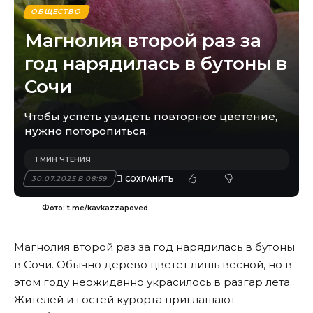
ОБЩЕСТВО
Магнолия второй раз за
год нарядилась в бутоны в
Сочи
Чтобы успеть увидеть повторное цветение,
нужно поторопиться.
1 МИН ЧТЕНИЯ
30.07.2025 В 08:59
Фото: t.me/kavkazzapoved
Магнолия второй раз за год нарядилась в бутоны
в Сочи. Обычно дерево цветет лишь весной, но в
этом году неожиданно украсилось в разгар лета.
Жителей и гостей курорта приглашают