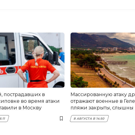
й, пострадавших в
Массированную атаку д
иповке во время атаки
отражают военные в Гел
тавили в Москву
пляжи закрыты, слышны
6:11
8 АВГУСТА В 14:50