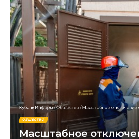
Кубань Информ
/
Общество
/
Масштабное отключение с
ОБЩЕСТВО
Масштабное отключен