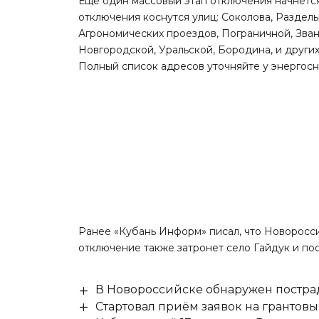
Еще один массовый этап отключения начнется
отключения коснутся улиц: Соколова, Раздельн
Агрономических проездов, Пограничной, Зван
Новгородской, Уральской, Бородина, и других
Полный список адресов уточняйте у энергос
Ранее «Кубань Информ»
писал
, что Новоросс
отключение также затронет село Гайдук и по
В Новороссийске обнаружен постр
Стартовал приём заявок на гранто