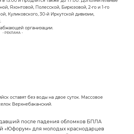
 в 13:00 и продлится также до 17:00. Дополнительные
ой, Яхонтовой, Полесской, Бирюзовой, 2-го и 1-го
ой, Куликовского, 30-й Иркутской дивизии,
.
набжающей организации.
- РЕКЛАМА -
ийск оставят без воды на двое суток. Массовое
селок Верхнебаканский.
адавший после падения обломков БПЛА
вый «Юфорум» для молодых краснодарцев