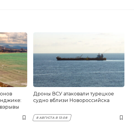
ронов
Дроны ВСУ атаковали турецкое
енджике:
судно вблизи Новороссийска
 взрывы
8 АВГУСТА В 13:08