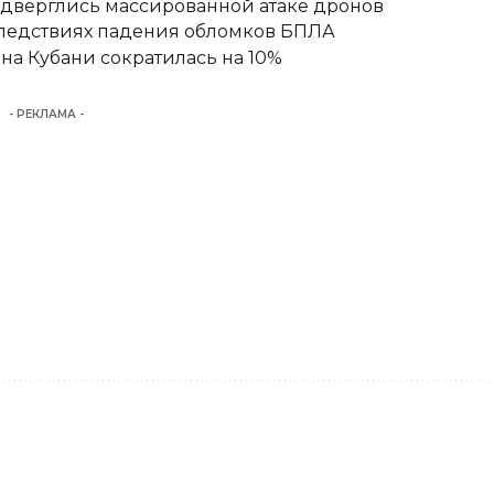
одверглись массированной атаке дронов
следствиях падения обломков БПЛА
а Кубани сократилась на 10%
- РЕКЛАМА -