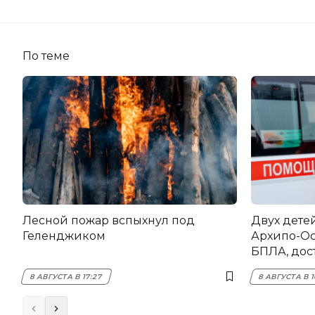
По теме
Лесной пожар вспыхнул под
Двух дете
Геленджиком
Архипо-Ос
БПЛА, дос
8 АВГУСТА В 17:27
8 АВГУСТА В 1