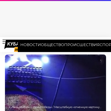
НОВОСТИ
ОБЩЕСТВО
ПРОИСШЕСТВИЯ
СПОР
Кубань Информ
/
День Победы
/
Масштабную «огненную картину» из 15 тысяч свечей создали волонтеры Победы в Сочи