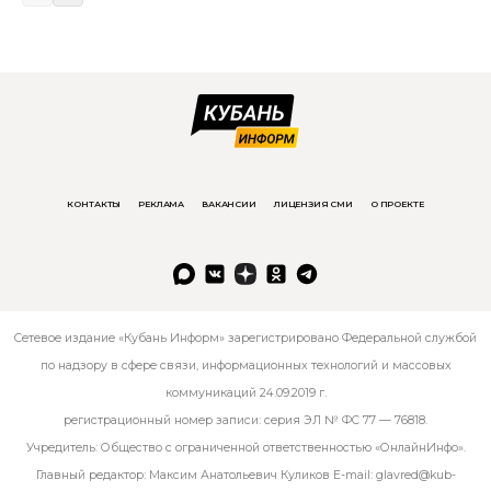
КОНТАКТЫ
РЕКЛАМА
ВАКАНСИИ
ЛИЦЕНЗИЯ СМИ
О ПРОЕКТЕ
Сетевое издание «Кубань Информ» зарегистрировано Федеральной службой
по надзору в сфере связи, информационных технологий и массовых
коммуникаций 24.09.2019 г.
регистрационный номер записи: серия ЭЛ № ФС 77 — 76818.
Учредитель: Общество с ограниченной ответственностью «ОнлайнИнфо».
Главный редактор: Максим Анатольевич Куликов E-mail:
glavred@kub-