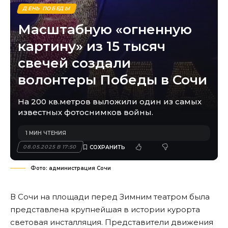
ДЕНЬ ПОБЕДЫ
Масштабную «огненную
картину» из 15 тысяч
свечей создали
волонтеры Победы в Сочи
На 200 кв.метров выложили один из самых
известных фотоснимков войны.
1 МИН ЧТЕНИЯ
08.05.2025 В 17:50
Фото: администрация Сочи
В Сочи на площади перед Зимним театром была
представлена крупнейшая в истории курорта
световая инсталляция. Представители движения