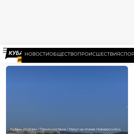
НОВОСТИ
ОБЩЕСТВО
ПРОИСШЕСТВИЯ
СПОР
Кубань Информ
/
Происшествия
/
Мазут на пляже Новороссийска: в оперштабе назвали настоящую причину загрязнения