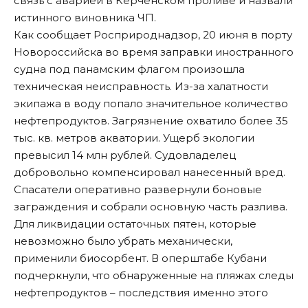
связь с аварией в Керченском проливе и назвали
истинного виновника ЧП.
Как сообщает Росприроднадзор, 20 июня в порту
Новороссийска во время заправки иностранного
судна под панамским флагом произошла
техническая неисправность. Из-за халатности
экипажа в воду попало значительное количество
нефтепродуктов. Загрязнение охватило более 35
тыс. кв. метров акватории. Ущерб экологии
превысил 14 млн рублей. Судовладелец
добровольно компенсировал нанесенный вред.
Спасатели оперативно развернули боновые
заграждения и собрали основную часть разлива.
Для ликвидации остаточных пятен, которые
невозможно было убрать механически,
применили биосорбент. В оперштабе Кубани
подчеркнули
, что обнаруженные на пляжах следы
нефтепродуктов – последствия именно этого