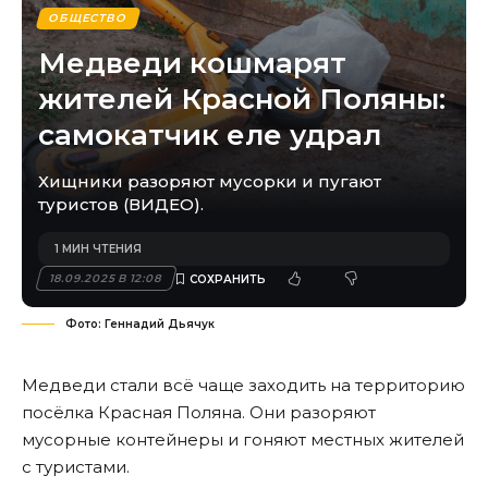
ОБЩЕСТВО
Медведи кошмарят
жителей Красной Поляны:
самокатчик еле удрал
Хищники разоряют мусорки и пугают
туристов (ВИДЕО).
1 МИН ЧТЕНИЯ
18.09.2025 В 12:08
Фото: Геннадий Дьячук
Медведи стали всё чаще заходить на территорию
посёлка Красная Поляна. Они разоряют
мусорные контейнеры и гоняют местных жителей
с туристами.