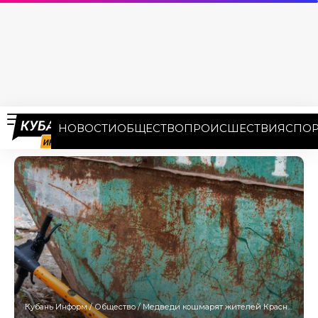
НОВОСТИ
ОБЩЕСТВО
ПРОИСШЕСТВИЯ
СПОР
Кубань Информ
/
Общество
/
Медведи кошмарят жителей Красной Поляны: самокатчик еле удрал