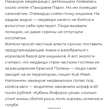
Накануне медведица с детёнышем появилась
около отеля «Панорама Парк». Но им помешал
самокатчик. Очевидцы сняли гонку хищника. На
кадрах видно — медведи ничего не боятся и
вольготно себя чувствуют. Люди вызвали
полицию, но даже сирены не отпугнули
косолапых.
Жители просят местные власти срочно поставить
предупреждающие знаки и разобраться с
кормовой базой для хищников. А вот экологи
считают, что медведи стали частыми гостями из-
за расширения Красной Поляны — люди сами
заходят на их территорию, пишет Kub Mash.
Напомним, накануне медвежонок попал под
колёса авто — водителю назначили штраф в 60
тысяч рублей. «Кубань Информ» узнал,
сколько
стоит
жизнь сбитой рыси, лося, коровы, хомячка и
голубя.
- РЕКЛАМА -