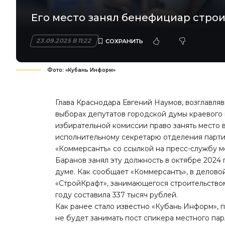
Его место занял бенефициар стро
23.09.2025 В 11:22
Фото: «Кубань Информ»
Глава Краснодара Евгений Наумов, возглавл
выборах депутатов городской думы краевого 
избирательной комиссии право занять место 
исполнительному секретарю отделения парти
«Коммерсантъ»
со ссылкой на пресс-службу м
Баранов занял эту должность в октябре 2024 
думе. Как сообщает «Коммерсантъ», в делов
«СтройКрафт», занимающегося строительство
году составила 337 тысяч рублей.
Как ранее стало известно «Кубань Информ»,
не будет занимать пост спикера местного пар