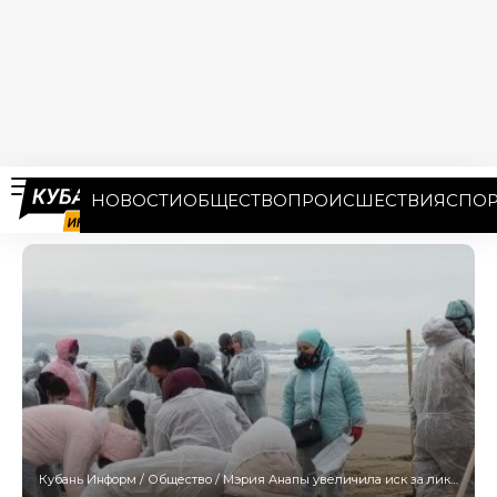
НОВОСТИ
ОБЩЕСТВО
ПРОИСШЕСТВИЯ
СПОР
Кубань Информ
/
Общество
/
Мэрия Анапы увеличила иск за ликвидацию разлива мазута до 546 млн рублей