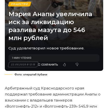
ОБЩЕСТВО
Мэрия Анапы увеличила
иск за ликвидацию
разлива мазута до 546
млн рублей
Суд удовлетворил новое требование.
1 МИН ЧТЕНИЯ
22.05.2025 В 12:15
Фото: оперштаб Кубани
Арбитражный суд Краснодарского края
поддержал требование администрации Анапы о
взыскании с владельцев танкеров
«Волгонефть-212» и «Волгонефть-239» 545,9 млн