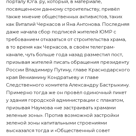
порталу Юга. ру
, который, в материале,
посвященном данному строительству, привёл
также мнение общественных активистов, таких
как Виталий Черкасов и Яна Антонова. Последняя
даже начала сбор подписей жителей ЮМР с
требованием отказаться от строительства храма,
в то время как Черкасов, в своём телеграм-
канале, чуть больше года назад разместил пост,
призывая жителей
писать обращения президенту
России Владимиру Путину, главе Краснодарского
края Вениамину Кондратьеву и главе
Следственного комитета Александру Бастрыкину.
Примерно тогда же он провёл одиночный пикет
у здания городской администрации с плакатом,
призывая Наумова «не застраивать храмами
зеленые зоны». Против возможной застройки
зеленой зоны капитальными строениями
высказался тогда и «Общественный совет