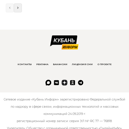
КОНТАКТЫ
РЕКЛАМА
ВАКАНСИИ
ЛИЦЕНЗИЯ СМИ
О ПРОЕКТЕ
Сетевое издание «Кубань Информ» зарегистрировано Федеральной службой
по надзору в сфере связи, информационных технологий и массовых
коммуникаций 24.09.2019 г.
регистрационный номер записи: серия ЭЛ № ФС 77 — 76818.
Учредитель: Общество с ограниченной ответственностью «ОнлайнИнфо».