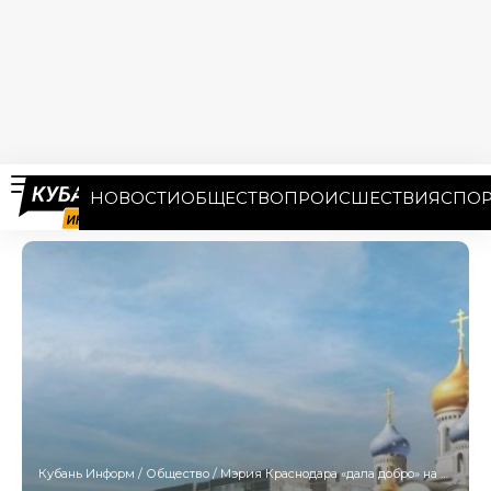
НОВОСТИ
ОБЩЕСТВО
ПРОИСШЕСТВИЯ
СПОР
Кубань Информ
/
Общество
/
Мэрия Краснодара «дала добро» на строительство храма в Юбилейном