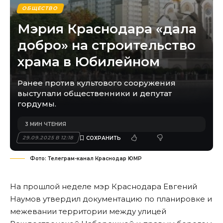
ОБЩЕСТВО
Мэрия Краснодара «дала
добро» на строительство
храма в Юбилейном
Ранее против культового сооружения
выступали общественники и депутат
гордумы.
3 МИН ЧТЕНИЯ
29.09.2025 В 12:18
Фото: Телеграм-канал Краснодар ЮМР
На прошлой неделе мэр Краснодара Евгений
Наумов утвердил документацию по планировке и
межевании территории между улицей