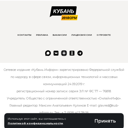
КОНТАКТЫ
РЕКЛАМА
ВАКАНСИИ
ЛИЦЕНЗИЯ СМИ
О ПРОЕКТЕ
Сетевое издание «Кубань Информ» зарегистрировано Федеральной службой
по надзору в сфере связи, информационных технологий и массовых
коммуникаций 24.09.2019 г.
регистрационный номер записи: серия ЭЛ № ФС 77 — 76818.
Учредитель: Общество с ограниченной ответственностью «ОнлайнИнфо».
Главный редактор: Максим Анатольевич Куликов E-mail:
glavred@kub-
inform.ru
. Тел.:
+ 7 (928) 413 78 06
.
Используя этот сайт, вы соглашаетесь с
Принять
Политикой конфиденциальности
.
© kub-inform 2026