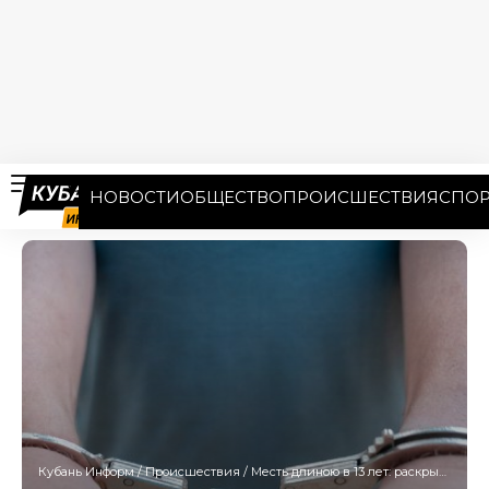
НОВОСТИ
ОБЩЕСТВО
ПРОИСШЕСТВИЯ
СПОР
Кубань Информ
/
Происшествия
/
Месть длиною в 13 лет: раскрыто жестокое убийство Татьяны Магомедовой в Усть-Лабинске