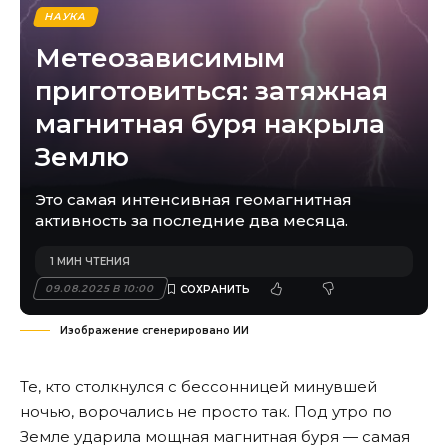
НАУКА
Метеозависимым
приготовиться: затяжная
магнитная буря накрыла
Землю
Это самая интенсивная геомагнитная
активность за последние два месяца.
1 МИН ЧТЕНИЯ
09.08.2025 В 10:00
Изображение сгенерировано ИИ
Те, кто столкнулся с бессонницей минувшей
ночью, ворочались не просто так. Под утро по
Земле ударила мощная магнитная буря — самая