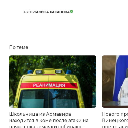
ГАЛИНА ХАСАНОВА
АВТОР
По теме
Школьница из Армавира
Нового пр
находится в коме после атаки на
Винецког
пляж, пока земляки собирают
представил