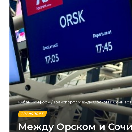
Кубань Информ
/
Транспорт
/
Между Орском и Сочи во
ТРАНСПОРТ
Между Орском и Соч