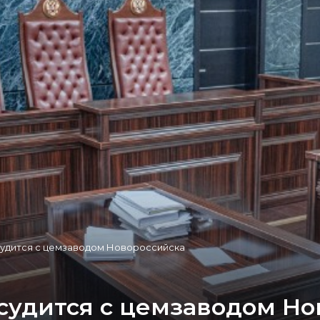
удится с цемзаводом Новороссийска
удится с цемзаводом Но