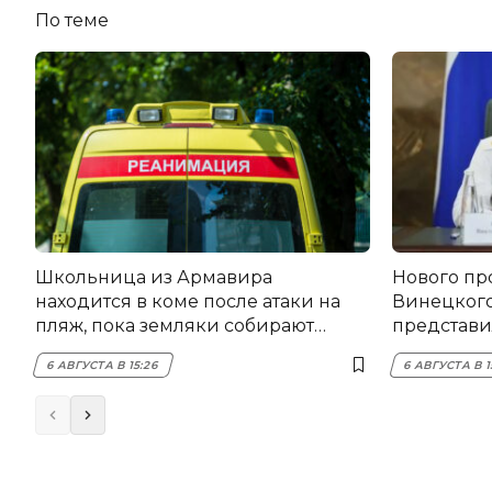
По теме
Школьница из Армавира
Нового пр
находится в коме после атаки на
Винецког
пляж, пока земляки собирают
представил
помощь
6 АВГУСТА В 15:26
6 АВГУСТА В 1