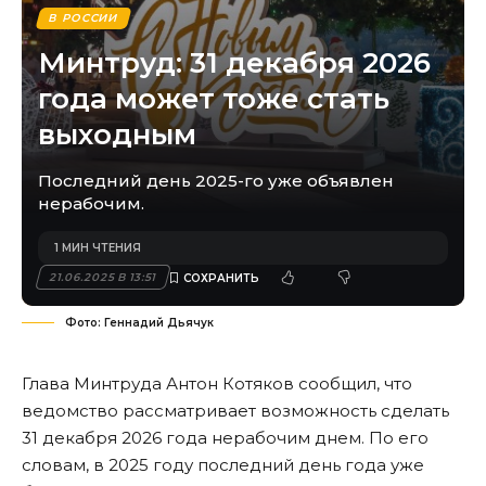
В РОССИИ
Минтруд: 31 декабря 2026
года может тоже стать
выходным
Последний день 2025-го уже объявлен
нерабочим.
1 МИН ЧТЕНИЯ
21.06.2025 В 13:51
Фото: Геннадий Дьячук
Глава Минтруда Антон Котяков сообщил, что
ведомство рассматривает возможность сделать
31 декабря 2026 года нерабочим днем. По его
словам, в 2025 году последний день года уже